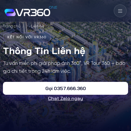
Trang chủ
Liên hệ
KẾT NỐI VỚI VR360
Thông Tin Liên hệ
Tư vấn miễn phí giải pháp ảnh 360°, VR Tour 360 — báo
giá chi tiết trong 24h làm việc.
Gọi 0357.666.360
Chat Zalo ngay