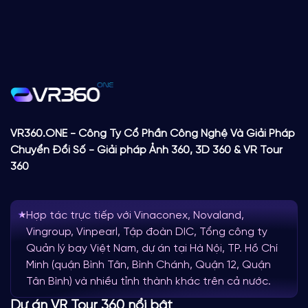
VR360.ONE - Công Ty Cổ Phần Công Nghệ Và Giải Pháp
Chuyển Đổi Số - Giải pháp Ảnh 360, 3D 360 & VR Tour
360
Hợp tác trực tiếp với Vinaconex, Novaland,
Vingroup, Vinpearl, Tập đoàn DIC, Tổng công ty
Quản lý bay Việt Nam, dự án tại Hà Nội, TP. Hồ Chí
Minh (quận Bình Tân, Bình Chánh, Quận 12, Quận
Tân Bình) và nhiều tỉnh thành khác trên cả nước.
Dự án VR Tour 360 nổi bật