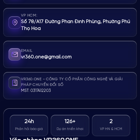
VP HCM:
Số 78/A17 Đường Phan Đình Phùng, Phường Phú
Thọ Hòa
EMAIL
vr360.one@gmail.com
VR360.ONE - CÔNG TY CỔ PHẦN CÔNG NGHỆ VÀ GIẢI
PHÁP CHUYỂN ĐỔI SỐ
MST: 0317412203
24h
126+
2
Phản hồi báo giá
Dự án triển khai
VP HN & HCM
Văn phòng VR360.ONE