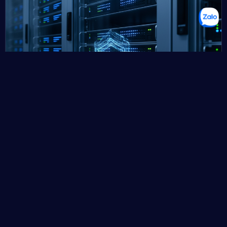
TRIỂN KHAI & TỐI ƯU
Chọn nền tảng lưu trữ VR360 Tour: An toàn,
nhanh chóng & tối ưu chi phí
Trong kỷ nguyên số hóa bùng nổ, VR360 Tour (tour thực tế