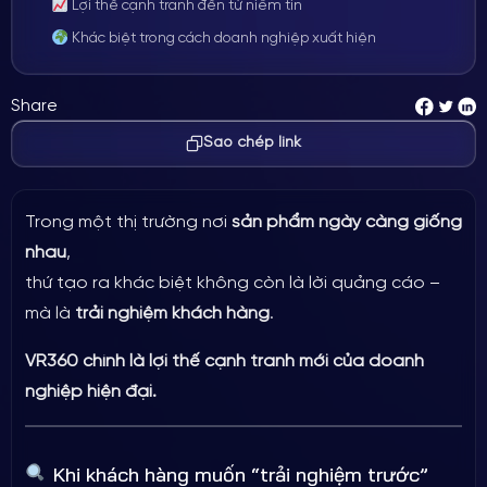
Lợi thế cạnh tranh đến từ niềm tin
Khác biệt trong cách doanh nghiệp xuất hiện
VR360 không chỉ là công nghệ trình diễn,mà là công cụ tạo
lợi thế cạnh tranh dài hạn.
Share
Nếu bạn muốn:
Sao chép link
Trong một thị trường nơi
sản phẩm ngày càng giống
nhau
,
thứ tạo ra khác biệt không còn là lời quảng cáo –
mà là
trải nghiệm khách hàng
.
VR360 chính là lợi thế cạnh tranh mới của doanh
nghiệp hiện đại.
Khi khách hàng muốn “trải nghiệm trước”