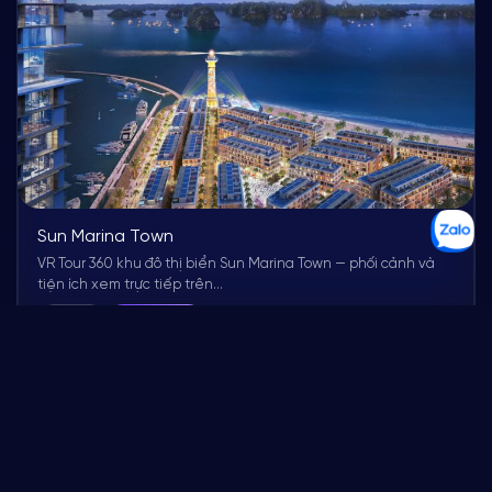
Sun Marina Town
VR Tour 360 khu đô thị biển Sun Marina Town — phối cảnh và
tiện ích xem trực tiếp trên...
Chi tiết
Xem tour VR
360°