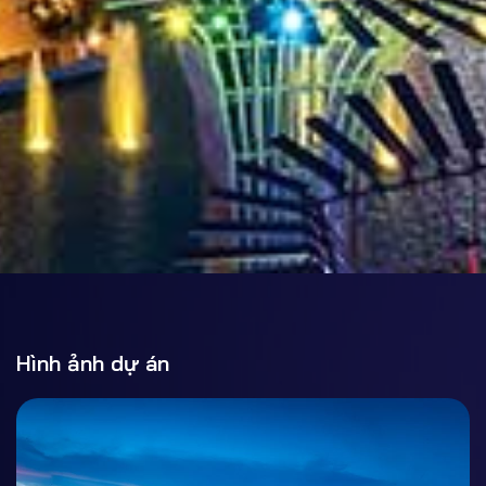
Hình ảnh dự án
Trang chủ
Dự án nổi bật
Corona Casino Phú Quốc
DU LỊCH - KHÁCH SẠN
VR TOUR 360
Corona Casino Phú Quốc