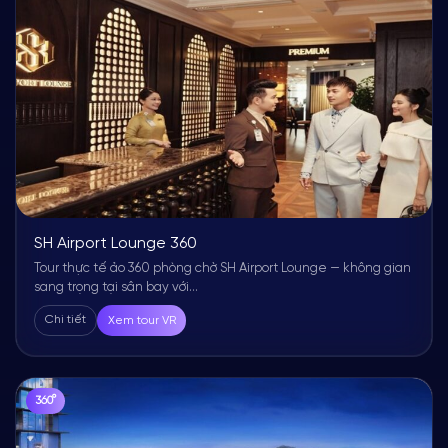
SH Airport Lounge 360
Tour thực tế ảo 360 phòng chờ SH Airport Lounge — không gian
sang trọng tại sân bay với...
Chi tiết
Xem tour VR
360°