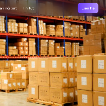
án nổi bật
Tin tức
Liên hệ