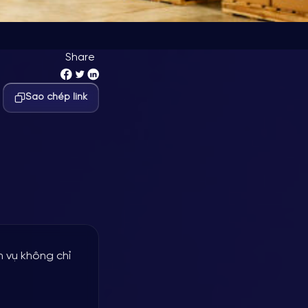
Share
s mạnh mẽ cho dịch
Sao chép link
h vụ không chỉ