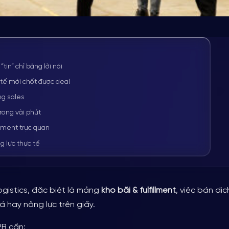
mạnh mẽ cho dịch vụ kho & fulfillment
Tour – Công cụ sale
in” chỉ bằng lời nói
t
 tế mới chốt được deal
ng sales
rong vài phút
ment, việc bán dịch vụ không chỉ
illment trực quan
ần: nhìn thấy kho thực tế hiểu rõ
 lực thực tế
oàn
yên nghiệp
gistics, đặc biệt là mảng
kho bãi & fulfillment
, việc bán dịc
 hiệu
 hay năng lực trên giấy.
o sát ban đầu
ực tiếp
B cần: