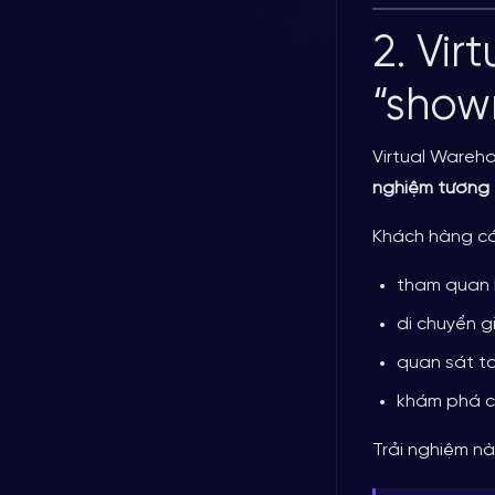
2. Vi
“show
Virtual Wareh
nghiệm tương 
Khách hàng có
tham quan 
di chuyển g
quan sát t
khám phá ch
Trải nghiệm nà