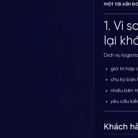
một tài sản b
1. Vì 
lại kh
Dịch vụ logist
giá trị hợp
chu kỳ bán
nhiều bên t
yêu cầu kiể
Khách hà