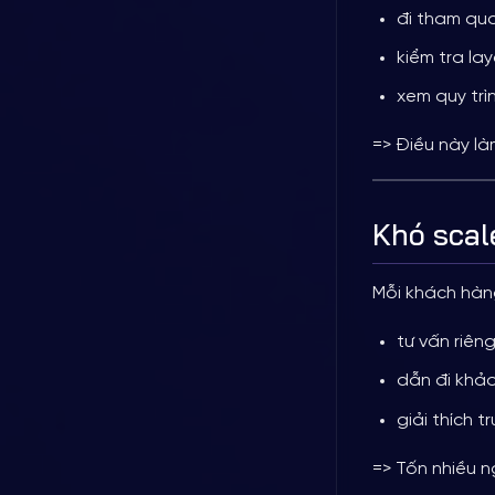
đi tham qu
kiểm tra la
xem quy trì
=> Điều này l
Khó scal
Mỗi khách hàn
tư vấn riên
dẫn đi khả
giải thích t
=> Tốn nhiều n