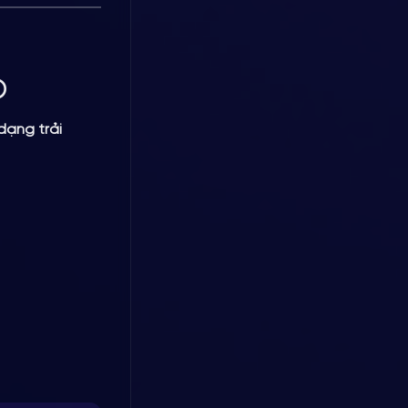
o
dạng trải