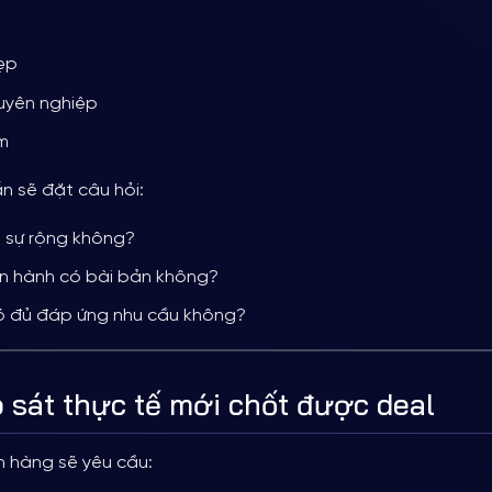
ẹp
uyên nghiệp
m
n sẽ đặt câu hỏi:
t sự rộng không?
ận hành có bài bản không?
ó đủ đáp ứng nhu cầu không?
 sát thực tế mới chốt được deal
h hàng sẽ yêu cầu: