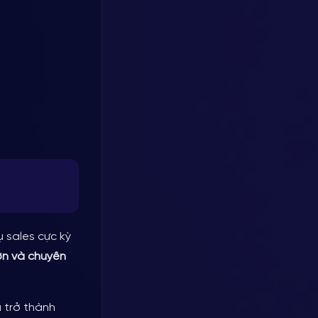
 sales cực kỳ
ơn và chuyên
à trở thành