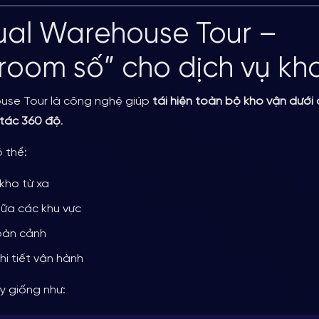
rtual Warehouse Tour –
room số” cho dịch vụ kh
ouse Tour là công nghệ giúp
tái hiện toàn bộ kho vận dưới 
tác 360 độ
.
 thể:
kho từ xa
iữa các khu vực
oàn cảnh
i tiết vận hành
y giống như: