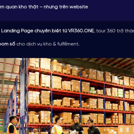
am quan kho thật – nhưng trên website
i
Landing Page chuyên biệt từ VR360.ONE
, tour 360 trở thà
oom số
cho dịch vụ kho & fulfillment.