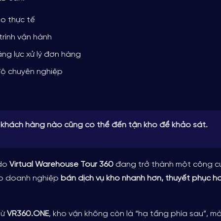
ho thực tế
anh rõ rệt
 trình vận hành
lý
 nghiệm
ng lực xử lý đơn hàng
ẩn chuyển đổi
ộ chuyên nghiệp
 cao cấp
 bán hàng
ng & sales
 khách hàng nào cũng có thể đến tận kho để khảo sát.
 do
Virtual Warehouse Tour 360
đang trở thành một công cụ
úp doanh nghiệp
bán dịch vụ kho nhanh hơn, thuyết phục h
từ
VR360.ONE
, kho vận không còn là “hạ tầng phía sau”, m