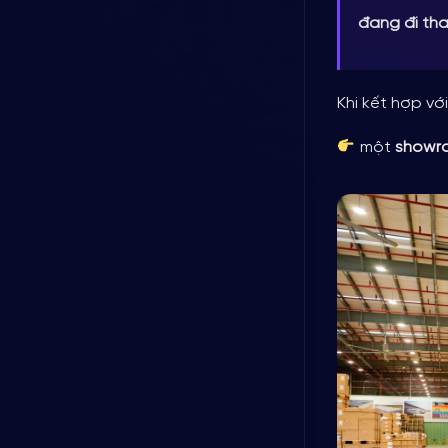
đang đi th
Khi kết hợp vớ
một
showr