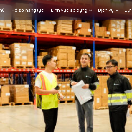
chủ
Hồ sơ năng lực
Lĩnh vực áp dụng
Dịch vụ
Dự 