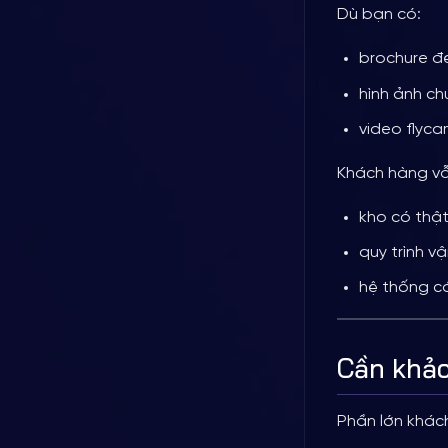
Dù bạn có:
brochure đ
hình ảnh ch
video flyca
Khách hàng vẫ
kho có thậ
quy trình v
hệ thống c
Cần khảo
Phần lớn khác