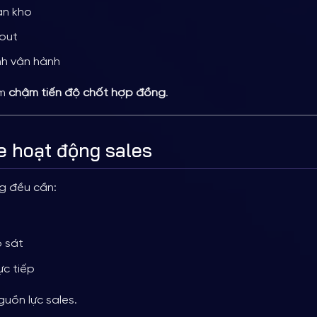
an kho
yout
nh vận hành
àm
chậm tiến độ chốt hợp đồng
.
e hoạt động sales
g đều cần:
g
o sát
rực tiếp
guồn lực sales.