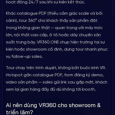
hoạt động 24/7 sau khi sự kiện kết thúc.
Khác catalogue PDF (thiếu cảm giác scale và bối
cảnh), tour 360° cho khách thấy sản phẩm đặt
trong không gian thật — quan trọng với máy móc
lớn, nội thất cao cấp, ô tô hoặc dây chuyền sản
xuất trưng bày. VR360.ONE chụp hiện trường tại sự
kiện hoặc showroom cố định, dựng tour nhanh phục
vụ follow-up sales.
Tour chạy trên trình duyệt, không bắt buộc kính VR.
Hotspot gắn catalogue PDF, form đăng ký demo,
video sản phẩm — sales gửi link sau gặp mặt, khách
xem lại gian hàng đầy đủ dù không tới booth.
Ai nên dùng VR360 cho showroom &
triển lãm?