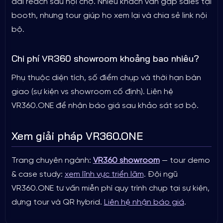
dài reach sau hội chợ. Nhiều khách vẫn gặp sales tại
booth, nhưng tour giúp họ xem lại và chia sẻ link nội
bộ.
Chi phí VR360 showroom khoảng bao nhiêu?
Phụ thuộc diện tích, số điểm chụp và thời hạn bàn
giao (sự kiện vs showroom cố định). Liên hệ
VR360.ONE để nhận báo giá sau khảo sát sơ bộ.
Xem giải pháp VR360.ONE
Trang chuyên ngành:
VR360 showroom
— tour demo
& case study:
xem lĩnh vực triển lãm
. Đội ngũ
VR360.ONE tư vấn miễn phí quy trình chụp tại sự kiện,
dựng tour và QR hybrid.
Liên hệ nhận báo giá
.