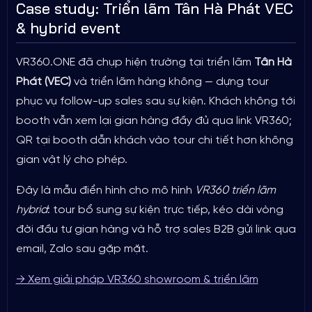
Case study: Triển lãm Tân Hà Phát VEC
& hybrid event
VR360.ONE đã chụp hiện trường tại triển lãm
Tân Hà
Phát (VEC)
và triển lãm hàng không — dựng tour
phục vụ follow-up sales sau sự kiện. Khách không tới
booth vẫn xem lại gian hàng đầy đủ qua link VR360;
QR tại booth dẫn khách vào tour chi tiết hơn không
gian vật lý cho phép.
Đây là mẫu điển hình cho mô hình
VR360 triển lãm
hybrid
: tour bổ sung sự kiện trực tiếp, kéo dài vòng
đời đầu tư gian hàng và hỗ trợ sales B2B gửi link qua
email, Zalo sau gặp mặt.
→ Xem giải pháp VR360 showroom & triển lãm