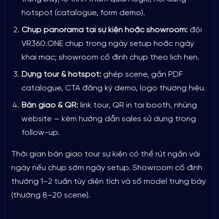
hotspot (catalogue, form demo).
Chụp panorama tại sự kiện hoặc showroom:
đội
VR360.ONE chụp trong ngày setup hoặc ngày
khai mạc; showroom cố định chụp theo lịch hẹn.
Dựng tour & hotspot:
ghép scene, gắn PDF
catalogue, CTA đăng ký demo, logo thương hiệu.
Bàn giao & QR:
link tour, QR in tại booth, nhúng
website — kèm hướng dẫn sales sử dụng trong
follow-up.
Thời gian bàn giao tour sự kiện có thể rút ngắn vài
ngày nếu chụp sớm ngày setup. Showroom cố định
thường 1–2 tuần tùy diện tích và số model trưng bày
(thường 8–20 scene).