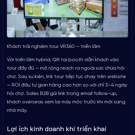
Khách trải nghiệm tour VR360 — triển lãm
Với triển lãm hybrid, QR tại booth dẫn khách vào
tour đầy đủ — mở rộng reach ra ngoài sức chứa hội
chợ. Sau sự kiện, link tour tiếp tục chạy trên website
— ROI đầu tư gian hàng cao hơn so với chỉ 3–4 ngày
hội chợ. Sales B2B gửi link trong email follow-up,
khách overseas xem lại máy móc trước khi mời sang
nhà máy.
Lợi ích kinh doanh khi triển khai