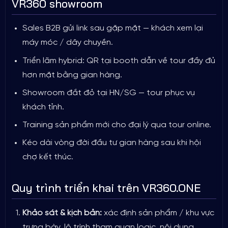
VR360 showroom
Sales B2B gửi link sau gặp mặt — khách xem lại
máy móc / dây chuyền.
Triển lãm hybrid: QR tại booth dẫn về tour đầy đủ
hơn mặt bằng gian hàng.
Showroom đắt đỏ tại HN/SG — tour phục vụ
khách tỉnh.
Training sản phẩm mới cho đại lý qua tour online.
Kéo dài vòng đời đầu tư gian hàng sau khi hội
chợ kết thúc.
Quy trình triển khai trên VR360.ONE
Khảo sát & kịch bản:
xác định sản phẩm / khu vực
trưng bày, lộ trình tham quan logic, nội dung