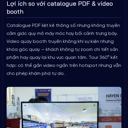
Lợi ích so với catalogue PDF & video
booth
Catalogue PDF liệt kê thông số nhưng không truyền
cảm giác quy mô máy móc hay bối cảnh trưng bày.
Video quay booth truyền không khí sự kiện nhưng
khóa góc quay — khách không tự zoom chi tiết sản
phẩm hay quay lại khu vực quan tâm. Tour 360° kết
hợp: có thể gắn video ngắn trên hotspot nhưng vẫn
cho phép khám phá tự do.