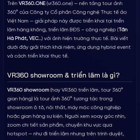
Trên
VR360.ONE
(vr360.one) — nền tảng tour ảnh
360° của Công ty Cổ phần Công nghệ Thực tế ảo
Việt Nam — giải pháp này được triển khai tại triển
lãm hàng không, triển lãm BĐS – công nghiệp (
Tân
Hà Phát, VEC
…) với ảnh hiện trường thực tế. Bài viết
dưới đây giải thích khái niệm, ứng dụng hybrid event
và cách triển khai thực tế.
VR360 showroom & triển lãm là gì?
VR360 showroom
(hay VR360 triển lãm, tour 360°
gian hàng) là tour ảnh 360° tương tác trong
showroom ô tô, nội thất, máy móc công nghiệp
hoặc gian hàng sự kiện. Người xem xoay góc nhìn,
zoom chi tiết sản phẩm, chuyển khu vực qua
hotspot — như đi triển lãm nhưng trên trình duyệt,