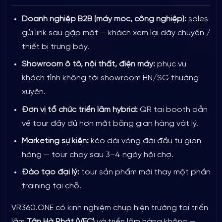
Doanh nghiệp B2B (máy móc, công nghiệp):
sales
gửi link sau gặp mặt — khách xem lại dây chuyền /
thiết bị trưng bày.
Showroom ô tô, nội thất, điện máy:
phục vụ
khách tỉnh không tới showroom HN/SG thường
xuyên.
Đơn vị tổ chức triển lãm hybrid:
QR tại booth dẫn
về tour đầy đủ hơn mặt bằng gian hàng vật lý.
Marketing sự kiện:
kéo dài vòng đời đầu tư gian
hàng — tour chạy sau 3–4 ngày hội chợ.
Đào tạo đại lý:
tour sản phẩm mới thay một phần
training tại chỗ.
VR360.ONE có kinh nghiệm chụp hiện trường tại triển
lãm
Tân Hà Phát (VEC)
và triển lãm hàng không —