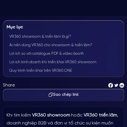
Mục lục
VR360 showroom & triển lãm là gì?
Ai nên dùng VR360 cho showroom & triển lãm?
Lợi ích so với catalogue PDF & video booth
Lợi ích kinh doanh khi triển khai VR360 showroom
Quy trình triển khai trên VR360.ONE
Case study: Triển lãm Tân Hà Phát VEC & hybrid event
Share
Câu hỏi thường gặp
Sao chép link
Có chụp được ngay tại sự kiện không?
Showroom ô tô cần bao nhiêu điểm chụp?
Tour có thay thế gian hàng vật lý không?
Khi tìm kiếm
VR360 showroom
hoặc
VR360 triển lãm
,
Chi phí VR360 showroom khoảng bao nhiêu?
doanh nghiệp B2B và đơn vị tổ chức sự kiện muốn