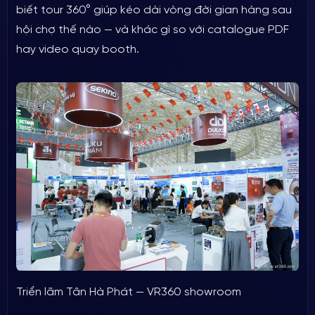
Xem giải pháp VR360.ONE
biết tour 360° giúp kéo dài vòng đời gian hàng sau
hội chợ thế nào — và khác gì so với catalogue PDF
hay video quay booth.
Triển lãm Tân Hà Phát — VR360 showroom