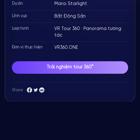
Mario Starlight
Dự án
Xem tour VR ngay
Chi tiết dự án
Bất Động Sản
Lĩnh vực
VR Tour 360 · Panorama tương
Loại hình
tác
VR360.ONE
Đơn vị thực hiện
Trải nghiệm tour 360°
Share