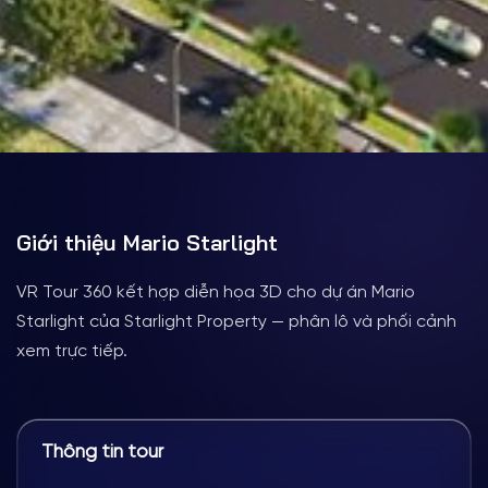
Giới thiệu Mario Starlight
Trang chủ
Dự án nổi bật
Mario Starlight
BẤT ĐỘNG SẢN
VR Tour 360 kết hợp diễn họa 3D cho dự án Mario
Starlight của Starlight Property — phân lô và phối cảnh
VR TOUR 360
xem trực tiếp.
Mario Starlight
VR Tour 360 kết hợp diễn họa 3D cho dự án Mario
Starlight của Starlight Property — phân lô và phối
Thông tin tour
cảnh xem trực tiếp.