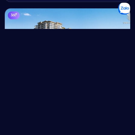
360°
Simona Heights
VR Tour 360 Simona Heights — trải nghiệm mặt bằng, căn hộ và
tiện ích nội khu.
Chi tiết
Xem tour VR