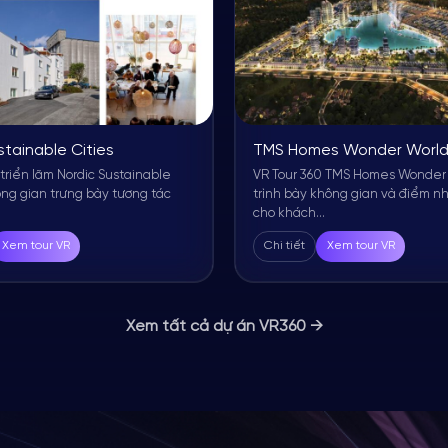
stainable Cities
TMS Homes Wonder Worl
 triển lãm Nordic Sustainable
VR Tour 360 TMS Homes Wonder
ông gian trưng bày tương tác
trình bày không gian và điểm nh
cho khách...
Xem tour VR
Chi tiết
Xem tour VR
Xem tất cả dự án VR360 →