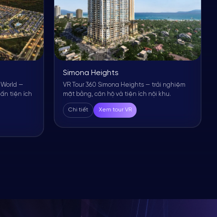
d
Simona Heights
 World —
VR Tour 360 Simona Heights — trải nghiệm
ấn tiện ích
mặt bằng, căn hộ và tiện ích nội khu.
Chi tiết
Xem tour VR