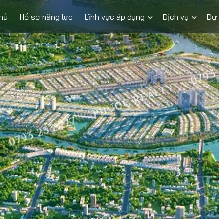
chủ
Hồ sơ năng lực
Lĩnh vực áp dụng
Dịch vụ
Dự 