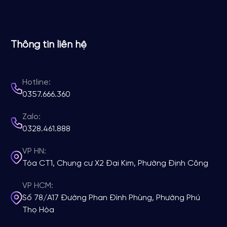
Thông tin liên hệ
Hotline:
0357.666.360
Zalo:
0328.461.888
VP HN:
Tòa CT1, Chung cư X2 Đại Kim, Phường Định Công
VP HCM:
Số 78/A17 Đường Phan Đình Phùng, Phường Phú
Thọ Hòa