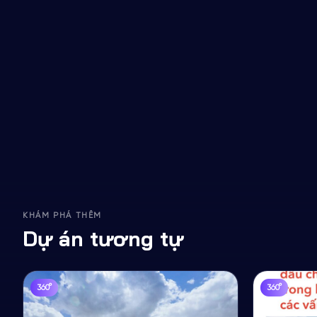
VR Tour 360 khu đô thị Nam Hoa Xuân — số hóa toàn kh
khách cùng lúc.
Xem tour VR ngay
Chi tiết dự án
KHÁM PHÁ THÊM
Dự án tương tự
360°
360°