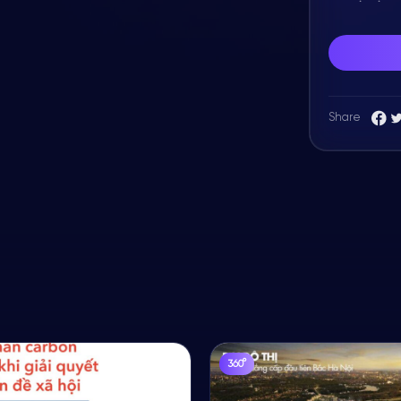
u, một link gửi cho nhiều
Share
360°