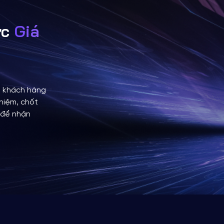
ực
Giá
p khách hàng
hiệm, chốt
y để nhận