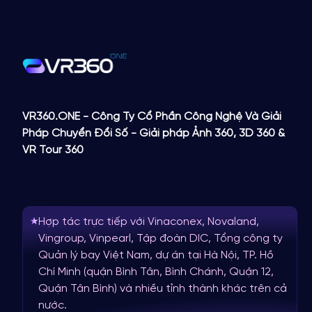
VR360.ONE - Công Ty Cổ Phần Công Nghệ Và Giải
Pháp Chuyển Đổi Số - Giải pháp Ảnh 360, 3D 360 &
VR Tour 360
Hợp tác trực tiếp với Vinaconex, Novaland,
Vingroup, Vinpearl, Tập đoàn DIC, Tổng công ty
Quản lý bay Việt Nam, dự án tại Hà Nội, TP. Hồ
Chí Minh (quận Bình Tân, Bình Chánh, Quận 12,
Quận Tân Bình) và nhiều tỉnh thành khác trên cả
nước.