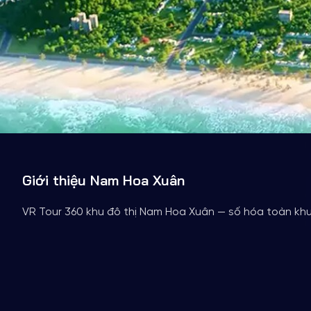
Giới thiệu Nam Hoa Xuân
VR Tour 360 khu đô thị Nam Hoa Xuân — số hóa toàn khu,
Trang chủ
Dự án nổi bật
Nam Hoa Xuân
BẤT ĐỘNG SẢN
VR TOUR 360
Nam Hoa Xuân