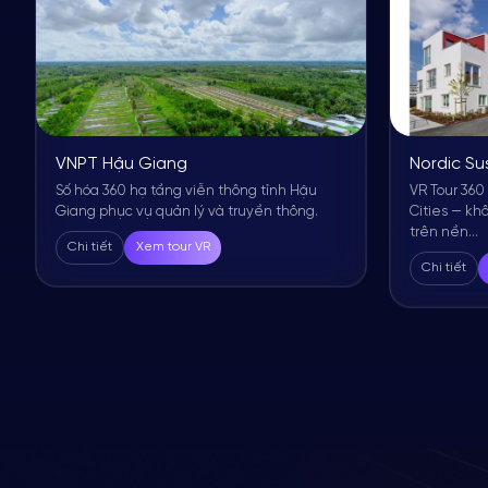
VNPT Hậu Giang
Nordic Su
Số hóa 360 hạ tầng viễn thông tỉnh Hậu
VR Tour 360
Giang phục vụ quản lý và truyền thông.
Cities — kh
trên nền...
Chi tiết
Xem tour VR
Chi tiết