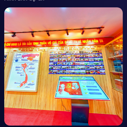
Trang chủ
Dự án nổi bật
Lịch Sử Bình Tân (TP.Hồ Chí Minh)
DI TÍCH LỊCH SỬ - ĐỊA CHỈ ĐỎ
VR TOUR 360
Lịch Sử Bình Tân (TP.Hồ
Chí Minh)
Dự án Bình Tân 360 số hóa các di tích, địa chỉ đỏ, tái
hiện lịch sử hào hùng. — Bảo tồn di sản, lan tỏa giá
trị lịch sử đến mọi người.
Xem tour VR ngay
Chi tiết dự án